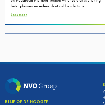
en Haastrecht
Hierdoor kunnen wij onze dienstverlening
beter plannen en iedere klant voldoende tijd en
persoonlijke aandacht geven.
Lees meer
Wilt u voor uw bankzaken naar een van onze kantoren
komen?
‘s-Gravendeel:
Haastrecht:
bankzaken@nvogroep.nl
Onze kantoren blijven gewoon geopend van: maandag tot
en met vrijdag van 09.00 tot 17.00 uur.
Komt u zonder afspraak langs? Dan kan het voorkomen dat
er op dat moment geen Adviseur Bankzaken beschikbaar
is. Met een afspraak bent u ervan verzekerd dat de
adviseur voldoende tijd heeft om u te helpen.
V
H
BLIJF OP DE HOOGTE
B