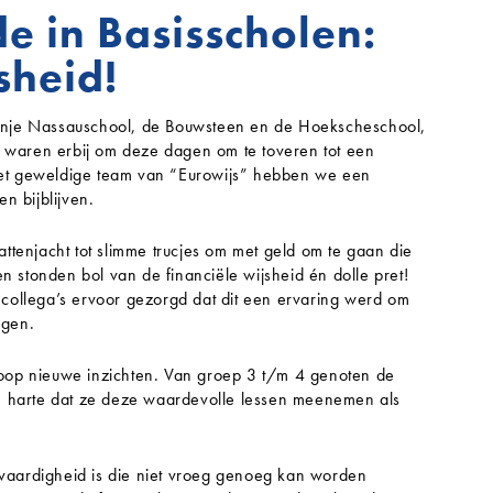
e in Basisscholen:
sheid!
anje Nassauschool, de Bouwsteen en de Hoekscheschool,
j waren erbij om deze dagen om te toveren tot een
 het geweldige team van “Eurowijs” hebben we een
n bijblijven.
tenjacht tot slimme trucjes om met geld om te gaan die
n stonden bol van de financiële wijsheid én dolle pret!
collega’s ervoor gezorgd dat dit een ervaring werd om
ngen.
oop nieuwe inzichten. Van groep 3 t/m 4 genoten de
n harte dat ze deze waardevolle lessen meenemen als
 vaardigheid is die niet vroeg genoeg kan worden