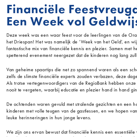
Financiële Feestvreugd
Een Week vol Geldwij
Deze week was een waar feest voor de leerlingen van de Or
het Driespan! Het was namelijk de ‘Week van het Geld’, en wi
fantastische mix van financiële kennis en plezier. Samen met
spetterend evenement neergezet dat de kinderen nog lang zulle
Van geheime spaartips die net zo spannend waren als een schat
zelfs de slimste financiële experts zouden verbazen, deze dage
Als trotse vertegenwoordigers van de RegioBank hebben onze 
nooit te vergeten, waarbij educatie en plezier hand in hand gi
De ochtenden waren gevuld met stralende gezichten en een h
kinderen met volle teugen van de gastlessen, en we hopen va
leuke herinneringen in hun jonge levens.
We zijn ons ervan bewust dat financiële kennis een essentiële