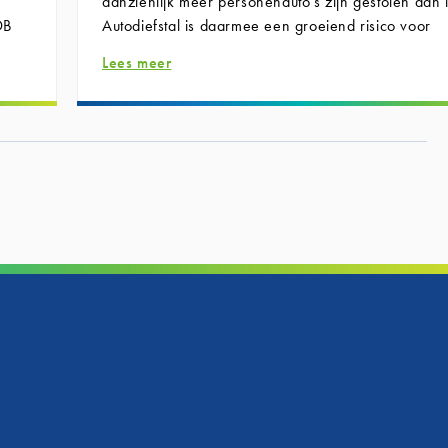
aanzienlijk meer personenauto’s zijn gestolen dan
DB
Autodiefstal is daarmee een groeiend risico voor
automobilisten.
Lees meer
VO
Hoog tijd voor enkele adviezen uit verzekeringsoo
mooie
In onze dagelijkse praktijk zien wij dat gedupeerd
chap
niet alleen hun auto kwijt zijn, maar ook tegen extr
problemen aanlopen doordat het kentekenbewijs in
lag. Het lijkt misschien een logische plek, maar het
flinke gevolgen hebben wanneer uw voertuig word
eon
gestolen en dus ook kentekenbewijs weg is.
Ontbreekt het kentekenbewijs, dan kan dat ook g
hebben voor de schadevergoeding. Sommige verz
et
keren minder uit wanneer het kentekenbewijs niet
worden overlegd. In bepaalde gevallen leidt dit zelf
een
een afwijzing van de schadeclaim op basis van de
e
polisvoorwaarden.
Ons advies? Laat uw kentekenbewijs niet in de auto
Bewaar het in uw portemonnee, tas of een apart m
et
u altijd meeneemt. Zo voorkomt u onnodige financi