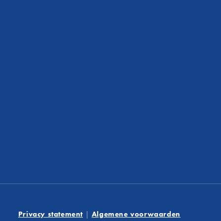
nu gaat om advies, begeleiding of oplossingen op maat
helpen graag om ook jouw financiële doelen te bereik
En wie weet, met een beetje geluk, scoor je binnenkort
zo makkelijk als onze lokale helden op het veld!
Privacy statement
|
Algemene voorwaarden