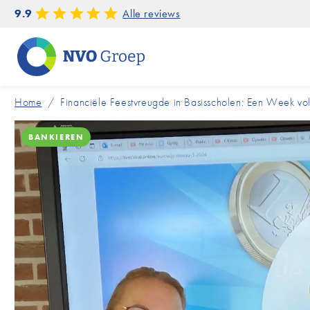
9.9
Alle reviews
Home
/
Financiële Feestvreugde in Basisscholen: Een Week vo
BANKIEREN