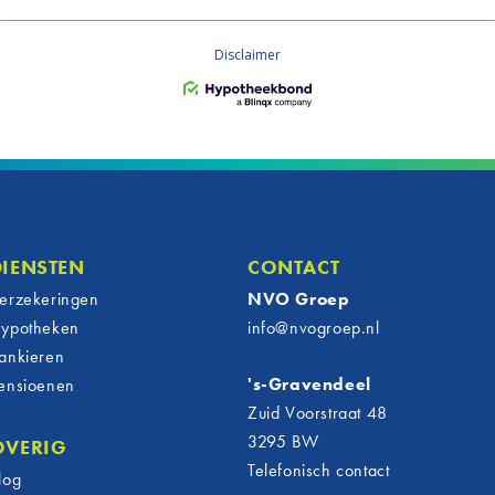
DIENSTEN
CONTACT
erzekeringen
NVO Groep
ypotheken
info@nvogroep.nl
ankieren
's-Gravendeel
ensioenen
Zuid Voorstraat 48
3295 BW
OVERIG
Telefonisch contact
log