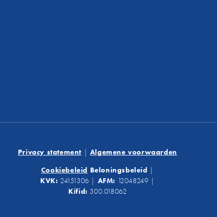
Privacy statement
|
Algemene voorwaarden
Cookiebeleid
Beloningsbeleid
|
KVK:
24151306
|
AFM:
12048249
|
Kifid:
300.018062