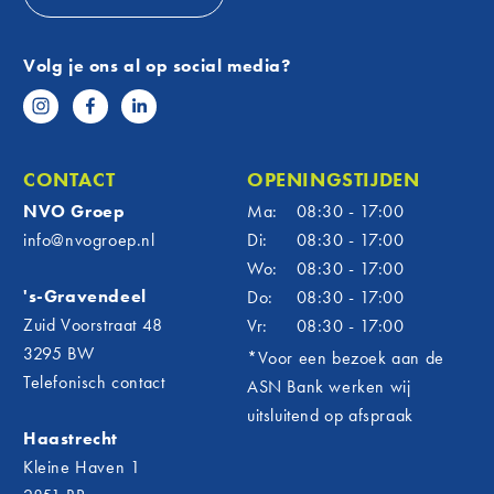
feestweek waarin we niet alleen deelnemer en
opgeladen.
sponsor waren, maar ook actief achter de
Onweer bij storm? Trek de
Volg je ons al op social media?
schermen hebben meegewerkt. Zo voelen we
stekkers eruit
ons écht verbonden met een evenement dat veel
Brengt de storm ook onweer met zich mee, trek
betekent voor ons dorp.
dan alle stekkers van elektrische apparaten uit het
stopcontact. Zo voorkomt u schade door
CONTACT
OPENINGSTIJDEN
blikseminslag of kortsluiting.
NVO Groep
Ma:
08:30 - 17:00
Wat te doen na de storm
info@nvogroep.nl
Di:
08:30 - 17:00
Zodra het weer rustig is, kunt u de schade
Wo:
08:30 - 17:00
opnemen en tijdelijke maatregelen treffen:
's-Gravendeel
Do:
08:30 - 17:00
Controleer uw dak en ramen en dek beschadigde
Zuid Voorstraat 48
Vr:
08:30 - 17:00
delen tijdelijk af met een zeil.
3295 BW
*Voor een bezoek aan de
Zet losliggende dakpannen zo snel mogelijk weer
Telefonisch contact
ASN Bank werken wij
vast.
uitsluitend op afspraak
Maak dakgoten en afvoeren schoon, zodat
Haastrecht
regenwater goed kan weglopen.
Kleine Haven 1
Stormschade melden bij uw