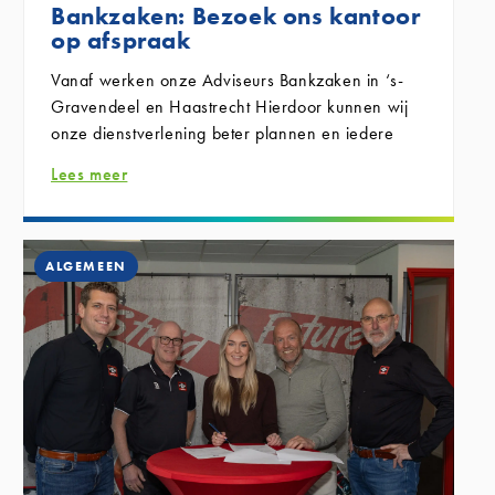
Bankzaken: Bezoek ons kantoor
op afspraak
Vanaf
werken onze Adviseurs Bankzaken in ‘s-
Gravendeel en Haastrecht
Hierdoor kunnen wij
onze dienstverlening beter plannen en iedere
klant voldoende tijd en persoonlijke aandacht
Lees meer
geven.
Wilt u voor uw bankzaken naar een van onze
kantoren komen?
ALGEMEEN
‘s-Gravendeel:
Haastrecht:
bankzaken@nvogroep.nl
Onze kantoren blijven gewoon geopend van:
maandag tot en met vrijdag van 09.00 tot 17.00
uur.
Komt u zonder afspraak langs? Dan kan het
voorkomen dat er op dat moment geen Adviseur
Bankzaken beschikbaar is. Met een afspraak