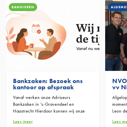
BANKIEREN
ALGEME
Bankzaken: Bezoek ons
NVO 
kantoor op afspraak
vv N
Vanaf
werken onze Adviseurs
Afgelo
Bankzaken in ‘s-Gravendeel en
moment
Haastrecht
Hierdoor kunnen wij onze
Leon de
dienstverlening beter plannen en iedere
Groep 
Lees meer
Lees m
klant voldoende tijd en persoonlijke
marketi