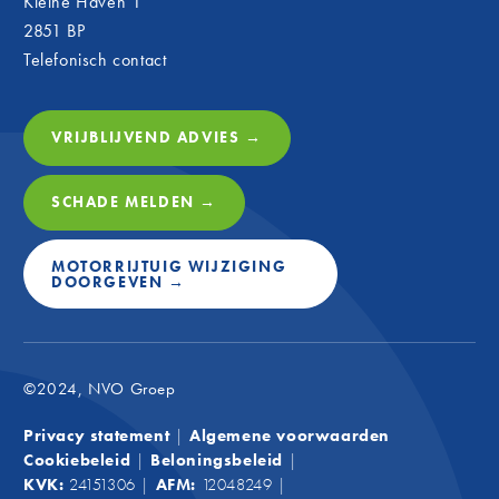
Kleine Haven 1
verbind
2851 BP
onderst
Telefonisch contact
mensen
is daar
club wa
VRIJBLIJVEND ADVIES →
plezie
Door sp
graag a
SCHADE MELDEN →
Fina
NVO
MOTORRIJTUIG WIJZIGING
DOORGEVEN →
Net zoa
Groep o
op fina
advies,
©2024, NVO Groep
maat: w
financi
Privacy statement
|
Algemene voorwaarden
weet, m
Cookiebeleid
|
Beloningsbeleid
|
binnenk
KVK:
24151306
|
AFM:
12048249
|