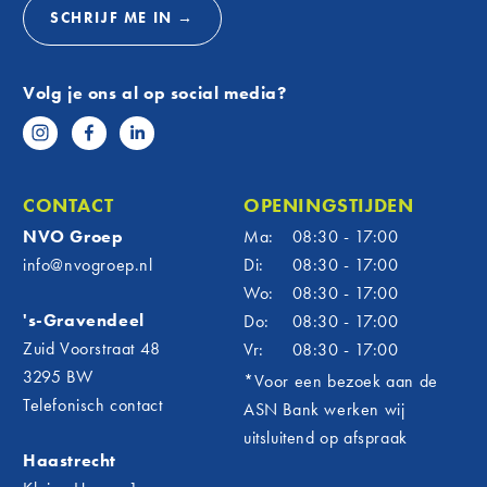
een man
SCHRIJF ME IN →
deze fi
Van 
Volg je ons al op social media?
sam
Als mar
heeft F
vanaf h
CONTACT
OPENINGSTIJDEN
officië
NVO Groep
Ma:
08:30 - 17:00
om te z
info@nvogroep.nl
Di:
08:30 - 17:00
uitgroe
Wo:
08:30 - 17:00
nu echt
's-Gravendeel
Do:
08:30 - 17:00
en het 
alles s
Zuid Voorstraat 48
Vr:
08:30 - 17:00
Betr
3295 BW
*Voor een bezoek aan de
Telefonisch contact
ASN Bank werken wij
én d
uitsluitend op afspraak
Voor N
Haastrecht
verder 