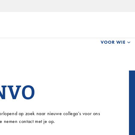
Skip
VOOR WIE
to
content
 NVO
doorlopend op zoek naar nieuwe collega’s voor ons
we nemen contact met je op.