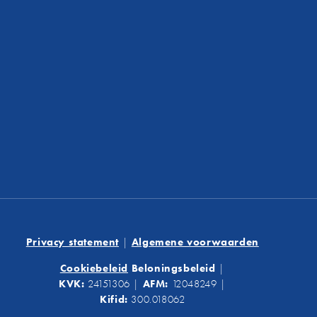
Privacy statement
|
Algemene voorwaarden
Cookiebeleid
Beloningsbeleid
|
KVK:
24151306
|
AFM:
12048249
|
Kifid:
300.018062