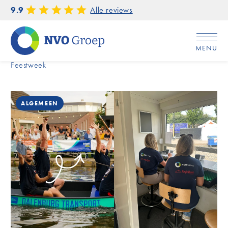
9.9
Alle reviews
MENU
Home
/
Onze bijdrage aan hét hoogtepunt van het jaar: de
Feestweek
ALGEMEEN