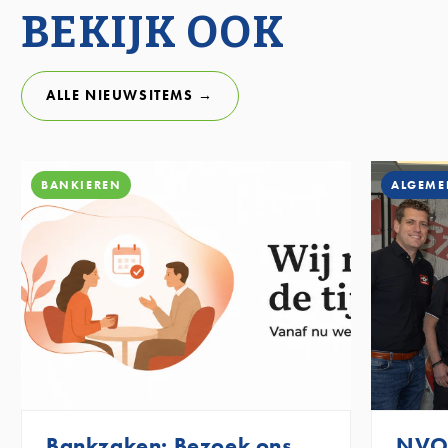
BEKIJK OOK
ALLE NIEUWSITEMS →
BANKIEREN
ALGEME
Bankzaken: Bezoek ons
NVO 