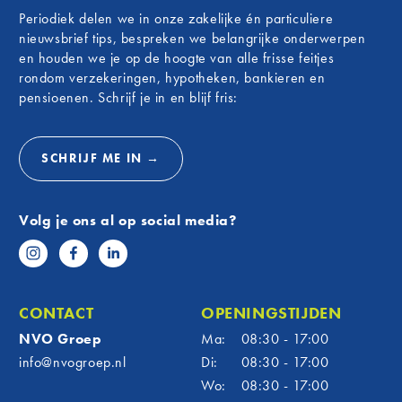
de Zwar
is. Met een afspraak bent u ervan
Periodiek delen we in onze zakelijke én particuliere
connect
verzekerd dat de adviseur voldoende tijd
nieuwsbrief tips, bespreken we belangrijke onderwerpen
Nieuwer
heeft om u te helpen.
en houden we je op de hoogte van alle frisse feitjes
nauw be
rondom verzekeringen, hypotheken, bankieren en
daarom 
pensioenen. Schrijf je in en blijf fris:
club te
meer da
een man
SCHRIJF ME IN →
deze fi
Van 
Volg je ons al op social media?
sam
Als mar
heeft F
vanaf h
CONTACT
OPENINGSTIJDEN
officië
NVO Groep
Ma:
08:30 - 17:00
om te z
info@nvogroep.nl
Di:
08:30 - 17:00
uitgroe
Wo:
08:30 - 17:00
nu echt