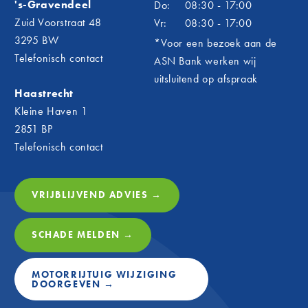
's-Gravendeel
Do:
08:30 - 17:00
en het 
alles s
Zuid Voorstraat 48
Vr:
08:30 - 17:00
Betr
3295 BW
*Voor een bezoek aan de
Telefonisch contact
ASN Bank werken wij
én d
uitsluitend op afspraak
Voor N
Haastrecht
verder 
Kleine Haven 1
verbind
2851 BP
onderst
Telefonisch contact
mensen
is daar
club wa
VRIJBLIJVEND ADVIES →
plezie
Door sp
graag a
SCHADE MELDEN →
Fina
NVO
MOTORRIJTUIG WIJZIGING
DOORGEVEN →
Net zoa
Groep o