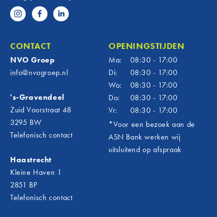
sam
Als mar
heeft F
vanaf h
CONTACT
OPENINGSTIJDEN
officië
NVO Groep
Ma:
08:30 - 17:00
om te z
info@nvogroep.nl
Di:
08:30 - 17:00
uitgroe
Wo:
08:30 - 17:00
nu echt
's-Gravendeel
Do:
08:30 - 17:00
en het 
alles s
Zuid Voorstraat 48
Vr:
08:30 - 17:00
Betr
3295 BW
*Voor een bezoek aan de
Telefonisch contact
ASN Bank werken wij
én d
uitsluitend op afspraak
Voor N
Haastrecht
verder 
Kleine Haven 1
verbind
2851 BP
onderst
Telefonisch contact
mensen
is daar