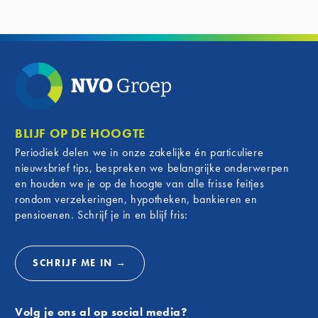
Haastrecht:
scoreb
bankzaken@nvogroep.nl
betrokk
Onze kantoren blijven gewoon geopend
gemeens
van: maandag tot en met vrijdag van
Waa
09.00 tot 17.00 uur.
Nie
Komt u zonder afspraak langs? Dan kan
vv Nieu
het voorkomen dat er op dat moment
Voor zo
geen Adviseur Bankzaken beschikbaar
BLIJF OP DE HOOGTE
de Zwar
is. Met een afspraak bent u ervan
Periodiek delen we in onze zakelijke én particuliere
connect
verzekerd dat de adviseur voldoende tijd
nieuwsbrief tips, bespreken we belangrijke onderwerpen
Nieuwer
heeft om u te helpen.
en houden we je op de hoogte van alle frisse feitjes
nauw be
rondom verzekeringen, hypotheken, bankieren en
daarom 
pensioenen. Schrijf je in en blijf fris:
club te
meer da
een man
SCHRIJF ME IN →
deze fi
Van 
Volg je ons al op social media?