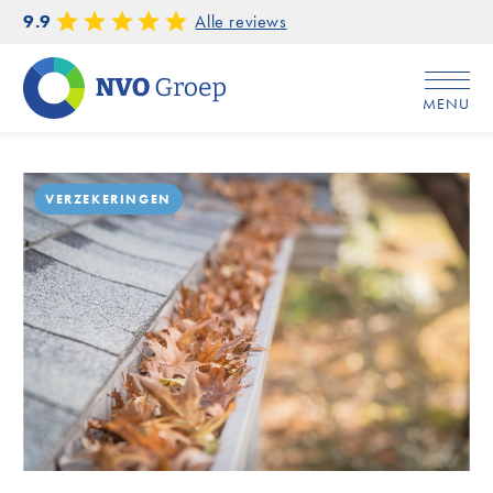
9.9
Alle reviews
MENU
Home
/
Is jouw dak klaar voor de herfst?
VERZEKERINGEN