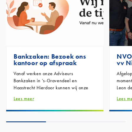
Bankzaken: Bezoek ons
NVO 
kantoor op afspraak
vv N
Vanaf
werken onze Adviseurs
Afgelo
Bankzaken in ‘s-Gravendeel en
moment
Haastrecht
Hierdoor kunnen wij onze
Leon de
dienstverlening beter plannen en iedere
Groep 
Lees meer
Lees m
klant voldoende tijd en persoonlijke
marketi
aandacht geven.
waren 
Wilt u voor uw bankzaken naar een van
officië
onze kantoren komen?
ondert
‘s-Gravendeel:
zichtba