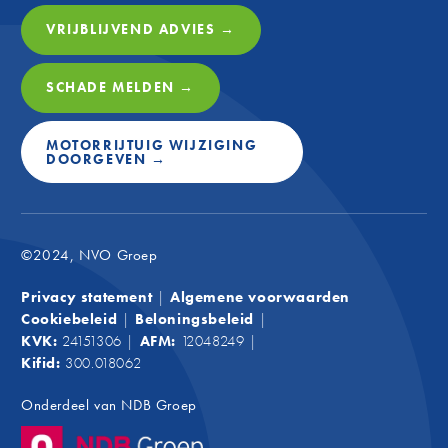
club wa
VRIJBLIJVEND ADVIES →
plezie
Door sp
graag a
SCHADE MELDEN →
Fina
NVO
MOTORRIJTUIG WIJZIGING
DOORGEVEN →
Net zoa
Groep o
op fina
advies,
©2024, NVO Groep
maat: w
financi
Privacy statement
|
Algemene voorwaarden
weet, m
Cookiebeleid
|
Beloningsbeleid
|
binnenk
KVK:
24151306
|
AFM:
12048249
|
lokale 
Kifid:
300.018062
Onderdeel van
NDB Groep