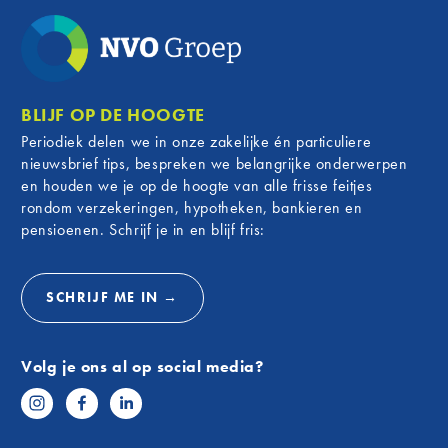
van: maandag tot en met vrijdag van
Waa
09.00 tot 17.00 uur.
Nie
Komt u zonder afspraak langs? Dan kan
vv Nieu
het voorkomen dat er op dat moment
Voor zo
geen Adviseur Bankzaken beschikbaar
BLIJF OP DE HOOGTE
de Zwar
is. Met een afspraak bent u ervan
Periodiek delen we in onze zakelijke én particuliere
connect
verzekerd dat de adviseur voldoende tijd
nieuwsbrief tips, bespreken we belangrijke onderwerpen
Nieuwer
heeft om u te helpen.
en houden we je op de hoogte van alle frisse feitjes
nauw be
rondom verzekeringen, hypotheken, bankieren en
daarom 
pensioenen. Schrijf je in en blijf fris:
club te
meer da
een man
SCHRIJF ME IN →
deze fi
Van 
Volg je ons al op social media?
sam
Als mar
heeft F