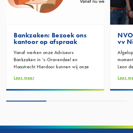
Bankzaken: Bezoek ons
NVO 
kantoor op afspraak
vv N
Vanaf
werken onze Adviseurs
Afgelo
Bankzaken in ‘s-Gravendeel en
moment
Haastrecht
Hierdoor kunnen wij onze
Leon de
dienstverlening beter plannen en iedere
Groep 
Lees meer
Lees m
klant voldoende tijd en persoonlijke
marketi
aandacht geven.
waren 
Wilt u voor uw bankzaken naar een van
officië
onze kantoren komen?
ondert
‘s-Gravendeel:
zichtba
Haastrecht:
scoreb
bankzaken@nvogroep.nl
betrokk
Onze kantoren blijven gewoon geopend
gemeens