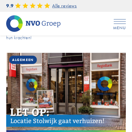
9.9
Alle reviews
MENU
Home
/
Van der Voet Assurantiën en NVO Groep bundelen
hun krachten!
ALGEMEEN