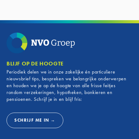
‘s-Gravendeel:
zichtba
Haastrecht:
scoreb
bankzaken@nvogroep.nl
betrokk
Onze kantoren blijven gewoon geopend
gemeens
van: maandag tot en met vrijdag van
Waa
09.00 tot 17.00 uur.
Nie
Komt u zonder afspraak langs? Dan kan
vv Nieu
het voorkomen dat er op dat moment
Voor zo
geen Adviseur Bankzaken beschikbaar
BLIJF OP DE HOOGTE
de Zwar
is. Met een afspraak bent u ervan
Periodiek delen we in onze zakelijke én particuliere
connect
verzekerd dat de adviseur voldoende tijd
nieuwsbrief tips, bespreken we belangrijke onderwerpen
Nieuwer
heeft om u te helpen.
en houden we je op de hoogte van alle frisse feitjes
nauw be
rondom verzekeringen, hypotheken, bankieren en
daarom 
pensioenen. Schrijf je in en blijf fris:
club te
meer da
een man
SCHRIJF ME IN →
deze fi
Van 