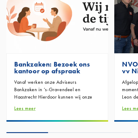
Bankzaken: Bezoek ons
NVO 
kantoor op afspraak
vv N
Vanaf
werken onze Adviseurs
Afgelo
Bankzaken in ‘s-Gravendeel en
moment
Haastrecht
Hierdoor kunnen wij onze
Leon de
dienstverlening beter plannen en iedere
Groep 
Lees meer
Lees m
klant voldoende tijd en persoonlijke
marketi
aandacht geven.
waren 
Wilt u voor uw bankzaken naar een van
officië
onze kantoren komen?
ondert