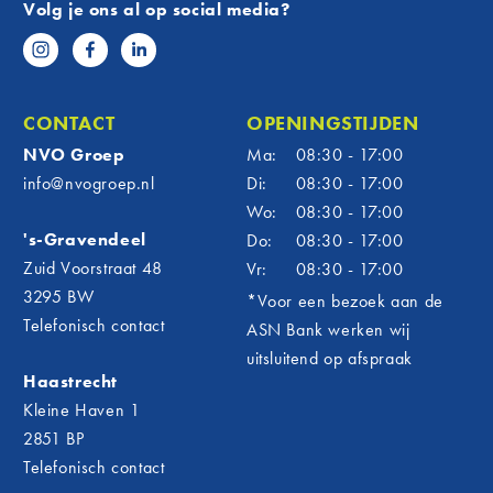
Volg je ons al op social media?
sam
Als mar
heeft F
vanaf h
CONTACT
OPENINGSTIJDEN
officië
NVO Groep
Ma:
08:30 - 17:00
om te z
info@nvogroep.nl
Di:
08:30 - 17:00
uitgroe
Wo:
08:30 - 17:00
nu echt
's-Gravendeel
Do:
08:30 - 17:00
en het 
alles s
Zuid Voorstraat 48
Vr:
08:30 - 17:00
Betr
3295 BW
*Voor een bezoek aan de
Telefonisch contact
ASN Bank werken wij
én d
uitsluitend op afspraak
Voor N
Haastrecht
verder 
Kleine Haven 1
verbind
2851 BP
onderst
Telefonisch contact
mensen