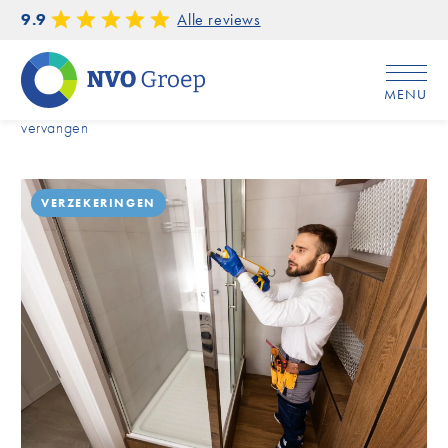
9.9
Alle reviews
MENU
Home
/
Voorkom waterschade door (kit)voegen tijdig te
vervangen
VERZEKERINGEN