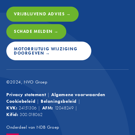
is daar
club wa
VRIJBLIJVEND ADVIES →
plezie
Door sp
graag a
SCHADE MELDEN →
Fina
NVO
MOTORRIJTUIG WIJZIGING
DOORGEVEN →
Net zoa
Groep o
op fina
advies,
©2024, NVO Groep
maat: w
financi
Privacy statement
|
Algemene voorwaarden
weet, m
Cookiebeleid
|
Beloningsbeleid
|
binnenk
KVK:
24151306
|
AFM:
12048249
|
lokale 
Kifid:
300.018062
Onderdeel van
NDB Groep